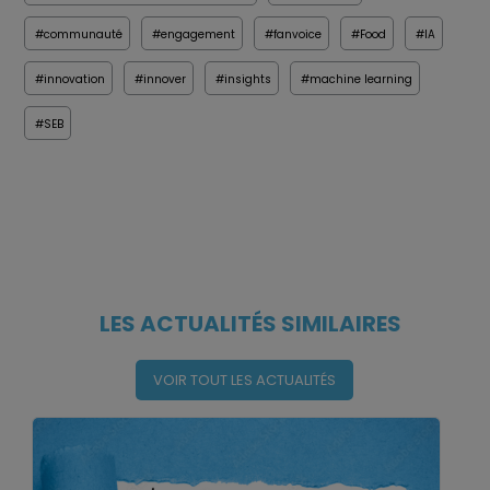
#communauté
#engagement
#fanvoice
#Food
#IA
#innovation
#innover
#insights
#machine learning
#SEB
LES ACTUALITÉS SIMILAIRES
VOIR TOUT LES ACTUALITÉS