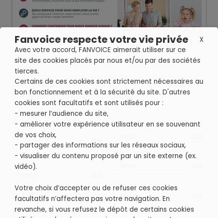
Fanvoice respecte votre vie privée
X
Avec votre accord, FANVOICE aimerait utiliser sur ce
La campagne a permis d’engager une communauté de
site des cookies placés par nous et/ou par des sociétés
consommateurs autour d’une discussion sur l’alimentation
tierces.
durable. Une campagne très conversationnelle et réussie, qui a
Certains de ces cookies sont strictement nécessaires au
permis de fédérer un noyau communautaire de 110 contributeurs
bon fonctionnement et à la sécurité du site. D'autres
et de récolter 708 idées et commentaires.
cookies sont facultatifs et sont utilisés pour :
- mesurer l’audience du site,
- améliorer votre expérience utilisateur en se souvenant
de vos choix,
- partager des informations sur les réseaux sociaux,
- visualiser du contenu proposé par un site externe (ex.
vidéo).
Votre choix d’accepter ou de refuser ces cookies
facultatifs n’affectera pas votre navigation. En
revanche, si vous refusez le dépôt de certains cookies