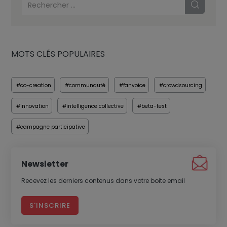
MOTS CLÉS POPULAIRES
#co-creation
#communauté
#fanvoice
#crowdsourcing
#innovation
#intelligence collective
#beta-test
#campagne participative
Newsletter
Recevez les derniers contenus dans votre boite email
S'INSCRIRE