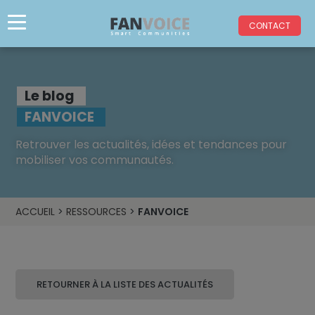
CONTACT
Le blog
FANVOICE
Retrouver les actualités, idées et tendances pour
mobiliser vos communautés.
ACCUEIL
>
RESSOURCES
>
FANVOICE
RETOURNER À LA LISTE DES ACTUALITÉS