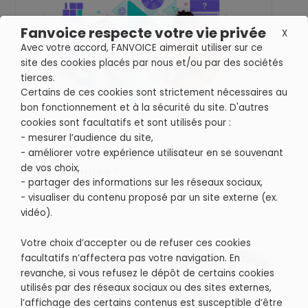
Fanvoice respecte votre vie privée
X
Avec votre accord, FANVOICE aimerait utiliser sur ce
site des cookies placés par nous et/ou par des sociétés
tierces.
Certains de ces cookies sont strictement nécessaires au
bon fonctionnement et à la sécurité du site. D'autres
cookies sont facultatifs et sont utilisés pour :
OCT 2023
EXPÉRIENCE CLIENT
GAMIFICATION
- mesurer l’audience du site,
- améliorer votre expérience utilisateur en se souvenant
La gamification pour engager vos
de vos choix,
communautés ?
- partager des informations sur les réseaux sociaux,
- visualiser du contenu proposé par un site externe (ex.
vidéo).
Lire la suite

Votre choix d’accepter ou de refuser ces cookies
facultatifs n’affectera pas votre navigation. En
revanche, si vous refusez le dépôt de certains cookies
utilisés par des réseaux sociaux ou des sites externes,
l’affichage des certains contenus est susceptible d’être