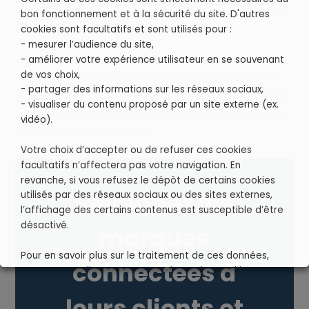
dont les idées ont été mises en œuvre.
Récompensez-les
bon fonctionnement et à la sécurité du site. D'autres
pour reconnaître concrètement leur contribution et renforcer
la motivation de l’ensemble de l’équipe.
cookies sont facultatifs et sont utilisés pour :
- mesurer l’audience du site,
- améliorer votre expérience utilisateur en se souvenant
L’innovation collaborative n’est pas qu’un simple outil de
de vos choix,
développement. C’est une véritable philosophie d’entreprise. En
libérant le potentiel de vos équipes, vous renforcez l’engagement
- partager des informations sur les réseaux sociaux,
interne et vous construisez une entreprise plus agile, plus humaine
- visualiser du contenu proposé par un site externe (ex.
et plus performante. C’est un investissement qui porte ses fruits à
vidéo).
chaque étape du parcours client.
Votre choix d’accepter ou de refuser ces cookies
facultatifs n’affectera pas votre navigation. En
revanche, si vous refusez le dépôt de certains cookies
Rejoignez les
utilisés par des réseaux sociaux ou des sites externes,
l’affichage des certains contenus est susceptible d’être
désactivé.
marques
Pour en savoir plus sur le traitement de ces données,
connectées à
vous pouvez cliquer sur « Paramètres des cookies».
leurs clients et
Votre consentement à l'installation de cookies