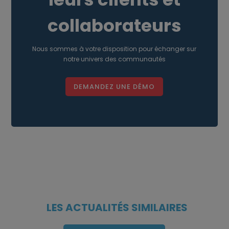
facultatifs peut être modifié à tout moment, en visitant
la page Cookies, dont le lien est situé en bas de chaque
collaborateurs
page du site.
Accepter tout
Refuser tout
Nous sommes à votre disposition pour échanger sur
notre univers des communautés
Paramètres des cookies
DEMANDEZ UNE DÉMO
LES ACTUALITÉS SIMILAIRES