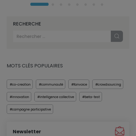
RECHERCHE
MOTS CLÉS POPULAIRES
#co-creation
#communauté
#fanvoice
#crowdsourcing
#innovation
#intelligence collective
#beta-test
#campagne participative
Newsletter