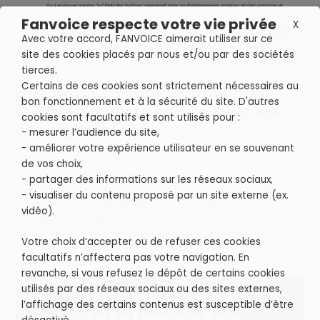
Fanvoice respecte votre vie privée
X
Avec votre accord, FANVOICE aimerait utiliser sur ce
site des cookies placés par nous et/ou par des sociétés
tierces.
Certains de ces cookies sont strictement nécessaires au
Une analyse sémantique pour
bon fonctionnement et à la sécurité du site. D'autres
mettre en perspective tous les
cookies sont facultatifs et sont utilisés pour :
enseignements
- mesurer l’audience du site,
- améliorer votre expérience utilisateur en se souvenant
La fin du projet résonnera avec le temps de l’analyse. En effet, à la
de vos choix,
fin de la campagne, ce sont des centaines de verbatim qui seront
- partager des informations sur les réseaux sociaux,
passés au crible de l’intelligence artificielle développée par
- visualiser du contenu proposé par un site externe (ex.
FANVOICE. L’enjeu : identifier les attentes des assurés qui
vidéo).
convergent pour agir en conséquence. Si la démarche vous
séduit : il vous reste un mois pour participer puisque la fin de
Votre choix d’accepter ou de refuser ces cookies
campagne sonnera aux 12 coups de minuit, le 31.
facultatifs n’affectera pas votre navigation. En
revanche, si vous refusez le dépôt de certains cookies
utilisés par des réseaux sociaux ou des sites externes,
l’affichage des certains contenus est susceptible d’être