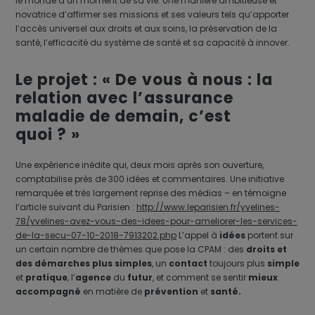
le monde à un moment de sa vie. Une manière ambitieuse et
novatrice d’affirmer ses missions et ses valeurs tels qu’apporter
l’accès universel aux droits et aux soins, la préservation de la
santé, l’efficacité du système de santé et sa capacité à innover.
Le projet : « De vous à nous : la
relation avec l’assurance
maladie de demain, c’est
quoi ? »
Une expérience inédite qui, deux mois après son ouverture,
comptabilise près de 300 idées et commentaires. Une initiative
remarquée et très largement reprise des médias – en témoigne
l’article suivant du Parisien :
http://www.leparisien.fr/yvelines-
78/yvelines-avez-vous-des-idees-pour-ameliorer-les-services-
de-la-secu-07-10-2018-7913202.php
L’appel à
idées
portent sur
un certain nombre de thèmes que pose la CPAM : des
droits et
des démarches plus simples
, un
contact
toujours plus
simple
et
pratique
, l’
agence
du
futur
, et comment se sentir
mieux
accompagné
en matière de
prévention
et
santé.