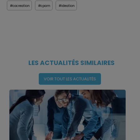
#cocreation
#cpam
#ideation
LES ACTUALITÉS SIMILAIRES
VOIR TOUT LES ACTUALITÉS