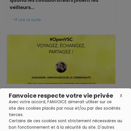
quand les collaborateurs jouent les
veilleurs...
Lire la suite

MAR 2019
Fanvoice respecte votre vie privée
X
CROWDSOURCING & CO-CRÉATION
Avec votre accord, FANVOICE aimerait utiliser sur ce
Découvrez SOPHIE, membre du mois
site des cookies placés par nous et/ou par des sociétés
tierces.
Certains de ces cookies sont strictement nécessaires au
bon fonctionnement et à la sécurité du site. D'autres
Lire la suite
