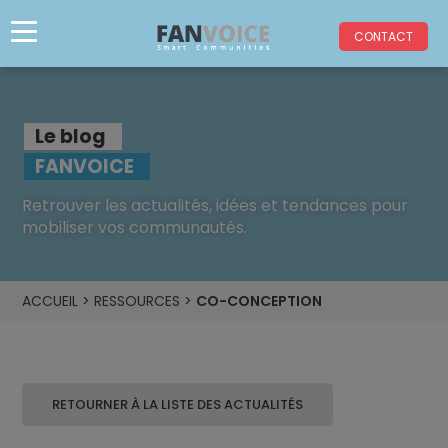
CONTACT
Le blog
FANVOICE
Retrouver les actualités, idées et tendances pour
mobiliser vos communautés.
ACCUEIL
>
RESSOURCES
>
CO-CONCEPTION
RETOURNER À LA LISTE DES ACTUALITÉS