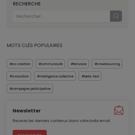
RECHERCHE
page du site.
Accepter tout
Refuser tout
Paramètres des cookies
MOTS CLÉS POPULAIRES
#co-creation
#communauté
#fanvoice
#crowdsourcing
#innovation
#intelligence collective
#beta-test
#campagne participative
Newsletter
Recevez les derniers contenus dans votre boite email