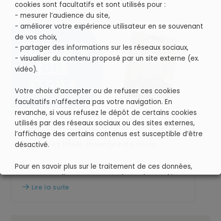
cookies sont facultatifs et sont utilisés pour :
- mesurer l’audience du site,
- améliorer votre expérience utilisateur en se souvenant
de vos choix,
- partager des informations sur les réseaux sociaux,
- visualiser du contenu proposé par un site externe (ex.
vidéo).
Votre choix d’accepter ou de refuser ces cookies
facultatifs n’affectera pas votre navigation. En
revanche, si vous refusez le dépôt de certains cookies
utilisés par des réseaux sociaux ou des sites externes,
FÉV 2019
CROWDSOURCING & CO-CRÉATION
l’affichage des certains contenus est susceptible d’être
Découvrez RÉMI, membre du mois
désactivé.
Pour en savoir plus sur le traitement de ces données,
vous pouvez cliquer sur « Paramètres des cookies».
Lire la suite

Votre consentement à l'installation de cookies
facultatifs peut être modifié à tout moment, en visitant
la page Cookies, dont le lien est situé en bas de chaque